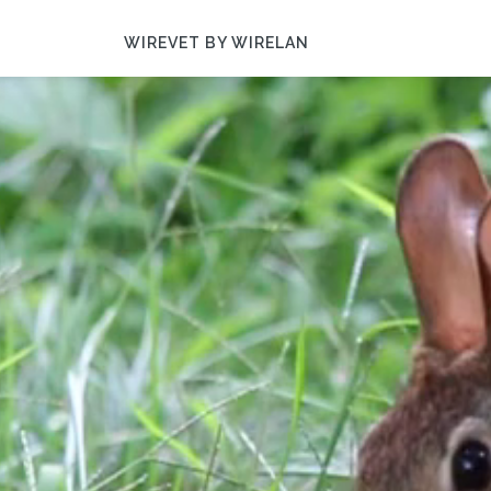
WIREVET BY WIRELAN