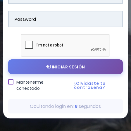
INICIAR SESIÓN
Mantenerme
¿Olvidaste tu
contraseña?
conectado
Ocultando login en:
segundos
6